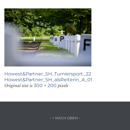
Howest&Partner_SH_Turniersport_22
Howest&Partner_SH_alsReiterin_A_01
300 × 200
Original size is
pixels
– ↑ NACH OBEN –